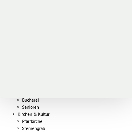
Pfarrleben
Willkommen
News & Events
Büro & Zeiten
Gottesdienstordnung
Bildergalerien
Menschen
Team
PGR und PKR
Kirchenmusik
Kirchenchor Kauns
Organist
Klangwelle Kauns
Impressionen
Bücherei
Senioren
Kirchen & Kultur
Pfarrkirche
Sternengrab