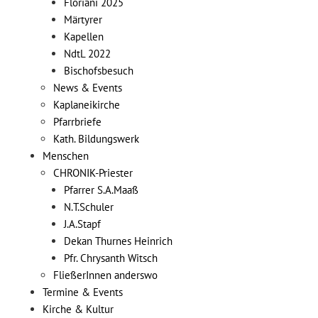
Floriani 2025
Märtyrer
Kapellen
NdtL 2022
Bischofsbesuch
News & Events
Kaplaneikirche
Pfarrbriefe
Kath. Bildungswerk
Menschen
CHRONIK-Priester
Pfarrer S.A.Maaß
N.T.Schuler
J.A.Stapf
Dekan Thurnes Heinrich
Pfr. Chrysanth Witsch
FließerInnen anderswo
Termine & Events
Kirche & Kultur