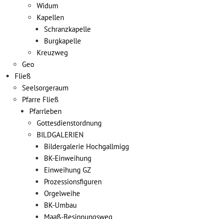
Widum
Kapellen
Schranzkapelle
Burgkapelle
Kreuzweg
Geo
Fließ
Seelsorgeraum
Pfarre Fließ
Pfarrleben
Gottesdienstordnung
BILDGALERIEN
Bildergalerie Hochgallmigg
BK-Einweihung
Einweihung GZ
Prozessionsfiguren
Orgelweihe
BK-Umbau
Maaß-Besinnungsweg