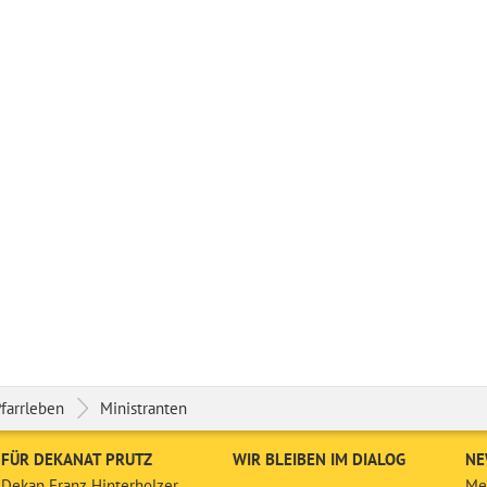
farrleben
Ministranten
FÜR DEKANAT PRUTZ
WIR BLEIBEN IM DIALOG
NE
Dekan Franz Hinterholzer
Mel