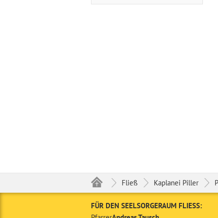
Fließ
Kaplanei Piller
P
FÜR DEN SEELSORGERAUM FLIESS:
Pfarrer
Andreas Tausch