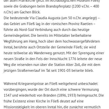
der alten Pfarrkirche (jetzt im Archäologischen Museum Fließ)
sowie die Grabungen beim Brandopferplatz (1200 v.Chr. – 400
n.Chr.) am Gachen Blick.
Die bedeutende Via Claudia Augusta (um 50 n.Chr. angelegt) –
das Gebiet um Fließ lag in der römischen Provinz Raetien –
führte als Nord-Süd Verbindung auch durch das heutige
Gemeindegebiet. Die bereits im Mittelalter beibehaltene
Wegführung am Hang, hoch über dem hochwassergefährdeten
Inntal, berührte auch Ortsteile der Gemeinde Fließ; sie wird
heute teilweise als Wanderweg genutzt. Mit der Sprengung einer
neuen Straße in den Fels der Innschlucht 1776 leitete der neue
Weg die reisenden nun über die Station Alter Zoll, die mit dem
jetzigen Straßenverlauf im Tal seit 1901-03 beiseite blieb.
Während Kriegsereignisse an Fließ weitgehend unbeschadet
vorübergingen, wurde der Ort durch eine schwere Vermurung
1547 und wiederholt von Bränden (1896, 1933) heimgesucht. Die
frühe Existenz einer Kirche in Fließ deutet auf eine
Missionstätigkeit im oberen Inntal hin, die zunächst vermutlich