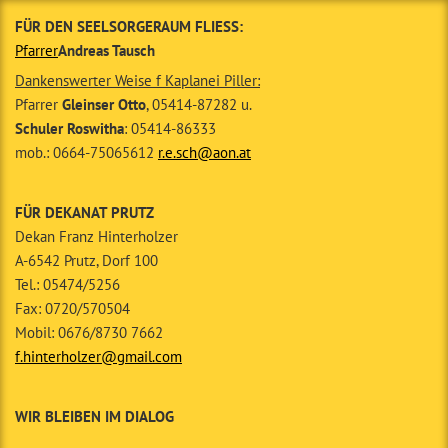
FÜR DEN SEELSORGERAUM FLIESS:
Pfarrer
Andreas Tausch
Dankenswerter Weise f Kaplanei Piller:
Pfarrer
Gleinser Otto
, 05414-87282 u.
Schuler Roswitha
: 05414-86333
mob.: 0664-75065612
r.e.sch@aon.at
FÜR DEKANAT PRUTZ
Dekan Franz Hinterholzer
A-6542 Prutz, Dorf 100
Tel.: 05474/5256
Fax: 0720/570504
Mobil: 0676/8730 7662
f.hinterholzer@gmail.com
WIR BLEIBEN IM DIALOG