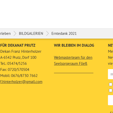
rrleben
BILDGALERIEN
Erntedank 2021
FÜR DEKANAT PRUTZ
WIR BLEIBEN IM DIALOG
NE
Dekan Franz Hinterholzer
Mel
A-6542 Prutz, Dorf 100
Webmasterteam für den
New
Tel.: 05474/5256
Seelsorgeraum Fließ
vie
Fax: 0720/570504
__________________________
Mobil: 0676/8730 7662
f.hinterholzer@gmail.com