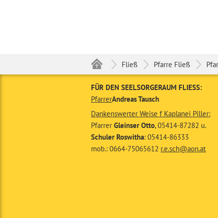
Fließ
Pfarre Fließ
Pfa
FÜR DEN SEELSORGERAUM FLIESS:
Pfarrer
Andreas Tausch
Dankenswerter Weise f Kaplanei Piller:
Pfarrer
Gleinser Otto
, 05414-87282 u.
Schuler Roswitha
: 05414-86333
mob.: 0664-75065612
r.e.sch@aon.at