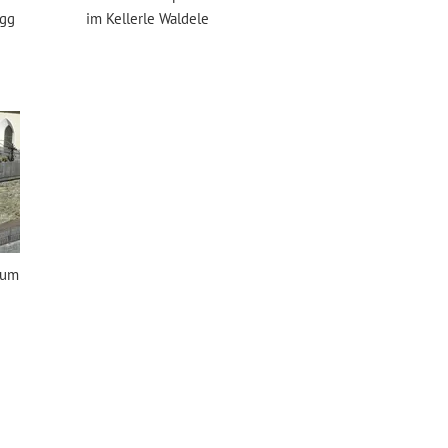
igg
im Kellerle Waldele
dum