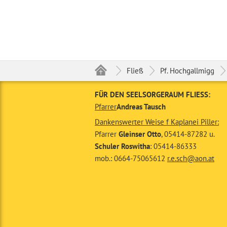
Fließ
Pf. Hochgallmigg
FÜR DEN SEELSORGERAUM FLIESS:
Pfarrer
Andreas Tausch
Dankenswerter Weise f Kaplanei Piller:
Pfarrer
Gleinser Otto
, 05414-87282 u.
Schuler Roswitha
: 05414-86333
mob.: 0664-75065612
r.e.sch@aon.at