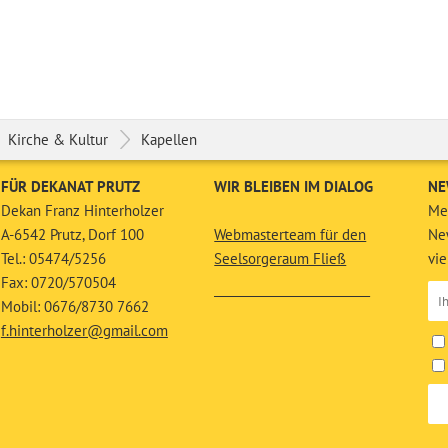
Kirche & Kultur
Kapellen
FÜR DEKANAT PRUTZ
WIR BLEIBEN IM DIALOG
NE
Dekan Franz Hinterholzer
Mel
A-6542 Prutz, Dorf 100
Webmasterteam für den
New
Tel.: 05474/5256
Seelsorgeraum Fließ
vie
Fax: 0720/570504
__________________________
Mobil: 0676/8730 7662
f.hinterholzer@gmail.com