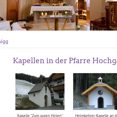
migg
Kapellen in der Pfarre Hochg
Kapelle "Zum guten Hirten"
Heimkehrer-Kapelle an d