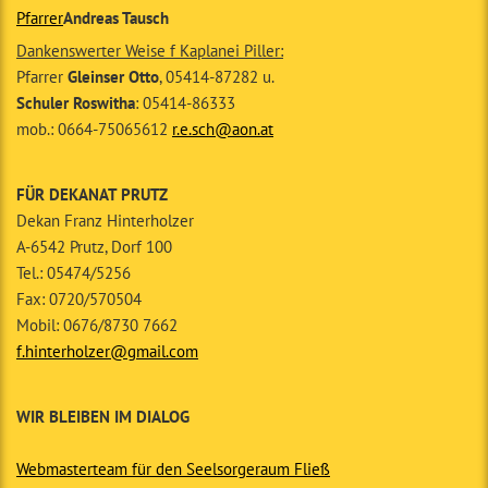
Pfarrer
Andreas Tausch
Dankenswerter Weise f Kaplanei Piller:
Pfarrer
Gleinser Otto
, 05414-87282 u.
Schuler Roswitha
: 05414-86333
mob.: 0664-75065612
r.e.sch@aon.at
FÜR DEKANAT PRUTZ
Dekan Franz Hinterholzer
A-6542 Prutz, Dorf 100
Tel.: 05474/5256
Fax: 0720/570504
Mobil: 0676/8730 7662
f.hinterholzer@gmail.com
WIR BLEIBEN IM DIALOG
Webmasterteam für den Seelsorgeraum Fließ