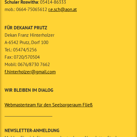
Schuler Roswitha
: 05414-86333
mob.: 0664-75065612
r.e.sch@aon.at
FÜR DEKANAT PRUTZ
Dekan Franz Hinterholzer
A-6542 Prutz, Dorf 100
Tel.: 05474/5256
Fax: 0720/570504
Mobil: 0676/8730 7662
f.hinterholzer@gmail.com
WIR BLEIBEN IM DIALOG
Webmasterteam für den Seelsorgeraum Fließ
__________________________
NEWSLETTER-ANMELDUNG