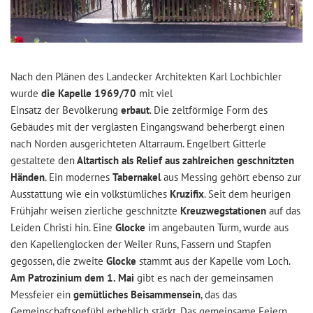
Nach den Plänen des Landecker Architekten Karl Lochbichler
wurde
die Kapelle 1969/70
mit viel
Einsatz der Bevölkerung
erbaut
. Die zeltförmige Form des
Gebäudes mit der verglasten Eingangswand beherbergt einen
nach Norden ausgerichteten Altarraum. Engelbert Gitterle
gestaltete den
Altartisch als Relief aus zahlreichen geschnitzten
Händen
. Ein modernes
Tabernakel
aus Messing gehört ebenso zur
Ausstattung wie ein volkstümliches
Kruzifix
. Seit dem heurigen
Frühjahr weisen zierliche geschnitzte
Kreuzwegstationen
auf das
Leiden Christi hin. Eine
Glocke
im angebauten Turm, wurde aus
den Kapellenglocken der Weiler Runs, Fassern und Stapfen
gegossen, die zweite
Glocke
stammt aus der Kapelle vom Loch.
Am Patrozinium dem 1. Mai
gibt es nach der gemeinsamen
Messfeier ein
gemütliches Beisammensein
, das das
Gemeinschaftsgefühl erheblich stärkt. Das gemeinsame Feiern