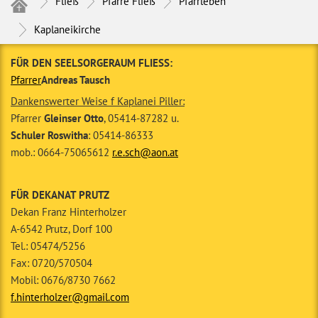
Fließ
Pfarre Fließ
Pfarrleben
Kaplaneikirche
FÜR DEN SEELSORGERAUM FLIESS:
Pfarrer
Andreas Tausch
Dankenswerter Weise f Kaplanei Piller:
Pfarrer
Gleinser Otto
, 05414-87282 u.
Schuler Roswitha
: 05414-86333
mob.: 0664-75065612
r.e.sch@aon.at
FÜR DEKANAT PRUTZ
Dekan Franz Hinterholzer
A-6542 Prutz, Dorf 100
Tel.: 05474/5256
Fax: 0720/570504
Mobil: 0676/8730 7662
f.hinterholzer@gmail.com