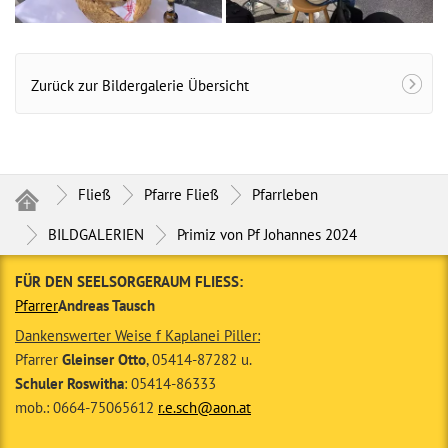
Zurück zur Bildergalerie Übersicht
Fließ
Pfarre Fließ
Pfarrleben
BILDGALERIEN
Primiz von Pf Johannes 2024
FÜR DEN SEELSORGERAUM FLIESS:
Pfarrer
Andreas Tausch
Dankenswerter Weise f Kaplanei Piller:
Pfarrer
Gleinser Otto
, 05414-87282 u.
Schuler Roswitha
: 05414-86333
mob.: 0664-75065612
r.e.sch@aon.at