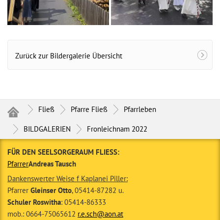
Zurück zur Bildergalerie Übersicht
Fließ
Pfarre Fließ
Pfarrleben
BILDGALERIEN
Fronleichnam 2022
FÜR DEN SEELSORGERAUM FLIESS:
Pfarrer
Andreas Tausch
Dankenswerter Weise f Kaplanei Piller:
Pfarrer
Gleinser Otto
, 05414-87282 u.
Schuler Roswitha
: 05414-86333
mob.: 0664-75065612
r.e.sch@aon.at