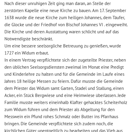
Nach dieser unruhigen Zeit ging man daran, an Stelle der
zerstörten Kapelle eine neue Kirche zu bauen. Am 17. September
1638 wurde die neue Kirche zum heiligen Johannes, dem Täufer,
die Glocke und der Friedhof von Bischof Johannes VI . eingeweiht.
Die Kirche und deren Ausstattung waren schlicht und auf das
Notwendigste beschränkt.
Um eine bessere seelsorgliche Betreuung zu genießen, wurde
1727 ein Widum erbaut.
In einem Vertrag verpflichtete sich der zugeteilte Priester, neben
den üblichen Seelsorgsdiensten zweimal im Monat eine Predigt
und Kinderlehre zu halten und für die Gemeinde im Laufe eines
Jahres 18 heilige Messen zu feiern. Dafür musste die Gemeinde
dem Priester das Widum samt Garten, Stadel und Stallung, einen
Acker, ein Stück Bergwiese und eine Heimwiese überlassen. Jede
Familie musste weiters eineinhalb Klafter gehacktes Scheiterholz
zum Widum führen und dem Priester als Abgeltung für den
Messwein ein Pfund rohes Schmalz oder Butter ins Pfarrhaus
bringen. Die Gemeinde verpflichtete sich zudem noch, die
kirchlichen Güter unentgeltlich zu bearbeiten und das Vieh aus