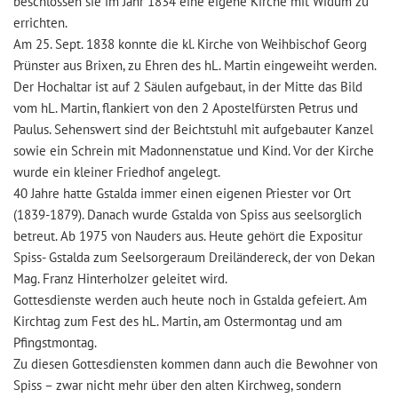
beschlossen sie im Jahr 1834 eine eigene Kirche mit Widum zu
errichten.
Am 25. Sept. 1838 konnte die kl. Kirche von Weihbischof Georg
Prünster aus Brixen, zu Ehren des hL. Martin eingeweiht werden.
Der Hochaltar ist auf 2 Säulen aufgebaut, in der Mitte das Bild
vom hL. Martin, flankiert von den 2 Apostelfürsten Petrus und
Paulus. Sehenswert sind der Beichtstuhl mit aufgebauter Kanzel
sowie ein Schrein mit Madonnenstatue und Kind. Vor der Kirche
wurde ein kleiner Friedhof angelegt.
40 Jahre hatte Gstalda immer einen eigenen Priester vor Ort
(1839-1879). Danach wurde Gstalda von Spiss aus seelsorglich
betreut. Ab 1975 von Nauders aus. Heute gehört die Expositur
Spiss- Gstalda zum Seelsorgeraum Dreiländereck, der von Dekan
Mag. Franz Hinterholzer geleitet wird.
Gottesdienste werden auch heute noch in Gstalda gefeiert. Am
Kirchtag zum Fest des hL. Martin, am Ostermontag und am
Pfingstmontag.
Zu diesen Gottesdiensten kommen dann auch die Bewohner von
Spiss – zwar nicht mehr über den alten Kirchweg, sondern