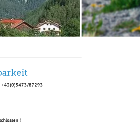
barkeit
r
+43(0)5473/87293
schlossen !