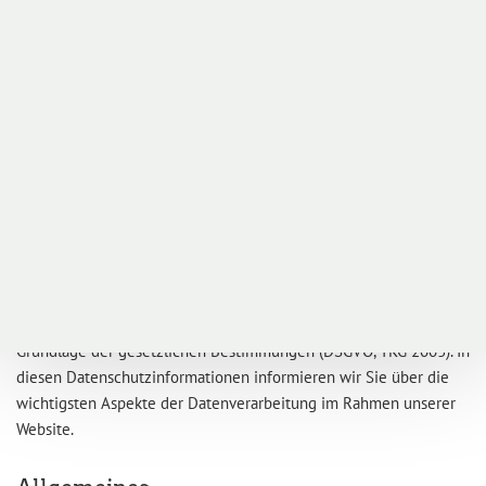
Servicenavigation
Datenschutz
Sie sind hier:
Datenschutzerklärung
Der Schutz Ihrer persönlichen Daten ist uns ein besonderes
Anliegen. Wir verarbeiten Ihre Daten daher ausschließlich auf
Grundlage der gesetzlichen Bestimmungen (DSGVO, TKG 2003). In
diesen Datenschutzinformationen informieren wir Sie über die
wichtigsten Aspekte der Datenverarbeitung im Rahmen unserer
Website.