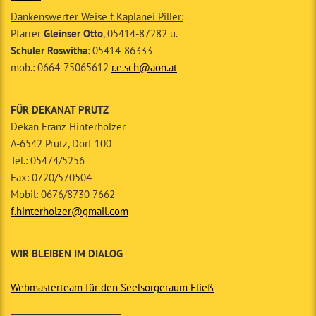
Dankenswerter Weise f Kaplanei Piller:
Pfarrer
Gleinser Otto
, 05414-87282 u.
Schuler Roswitha
: 05414-86333
mob.: 0664-75065612
r.e.sch@aon.at
FÜR DEKANAT PRUTZ
Dekan Franz Hinterholzer
A-6542 Prutz, Dorf 100
Tel.: 05474/5256
Fax: 0720/570504
Mobil: 0676/8730 7662
f.hinterholzer@gmail.com
WIR BLEIBEN IM DIALOG
Webmasterteam für den Seelsorgeraum Fließ
__________________________