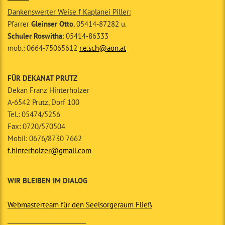
Dankenswerter Weise f Kaplanei Piller:
Pfarrer
Gleinser Otto
, 05414-87282 u.
Schuler Roswitha
: 05414-86333
mob.: 0664-75065612
r.e.sch@aon.at
FÜR DEKANAT PRUTZ
Dekan Franz Hinterholzer
A-6542 Prutz, Dorf 100
Tel.: 05474/5256
Fax: 0720/570504
Mobil: 0676/8730 7662
f.hinterholzer@gmail.com
WIR BLEIBEN IM DIALOG
Webmasterteam für den Seelsorgeraum Fließ
__________________________