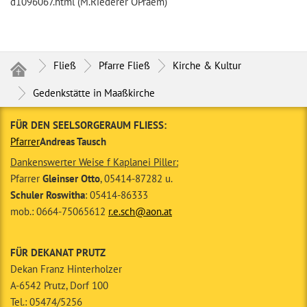
d1096067.html (M.Riederer OPraem)
Fließ
Pfarre Fließ
Kirche & Kultur
Gedenkstätte in Maaßkirche
FÜR DEN SEELSORGERAUM FLIESS:
Pfarrer
Andreas Tausch
Dankenswerter Weise f Kaplanei Piller:
Pfarrer
Gleinser Otto
, 05414-87282 u.
Schuler Roswitha
: 05414-86333
mob.: 0664-75065612
r.e.sch@aon.at
FÜR DEKANAT PRUTZ
Dekan Franz Hinterholzer
A-6542 Prutz, Dorf 100
Tel.: 05474/5256