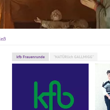
ieß
kfb Frauenrunde
"NATÜRlich GALLMIGG"