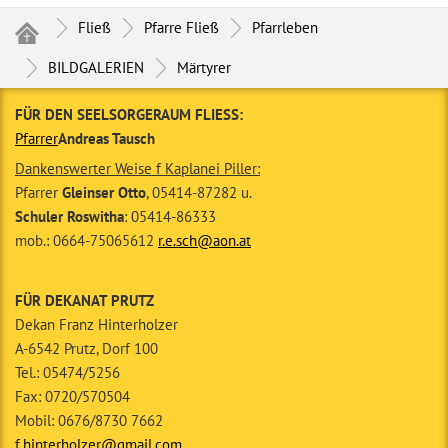
Fließ
Pfarre Fließ
Pfarrleben
BILDGALERIEN
Märtyrer
FÜR DEN SEELSORGERAUM FLIESS:
Pfarrer
Andreas Tausch
Dankenswerter Weise f Kaplanei Piller:
Pfarrer
Gleinser Otto
, 05414-87282 u.
Schuler Roswitha
: 05414-86333
mob.: 0664-75065612
r.e.sch@aon.at
FÜR DEKANAT PRUTZ
Dekan Franz Hinterholzer
A-6542 Prutz, Dorf 100
Tel.: 05474/5256
Fax: 0720/570504
Mobil: 0676/8730 7662
f.hinterholzer@gmail.com