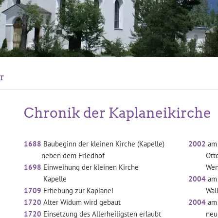
r
Chronik der Kaplaneikirche
1688
Baubeginn der kleinen Kirche (Kapelle)
2002
am 
neben dem Friedhof
Otto Gl
1698
Einweihung der kleinen Kirche
Wenns un
Kapelle
2004
am 
1709
Erhebung zur Kaplanei
Wallfah
1720
Alter Widum wird gebaut
2004
am 
1720
Einsetzung des Allerheiligsten erlaubt
neuen 