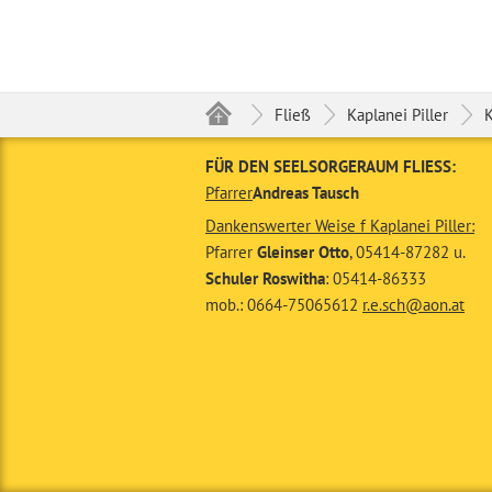
Fließ
Kaplanei Piller
K
FÜR DEN SEELSORGERAUM FLIESS:
Pfarrer
Andreas Tausch
Dankenswerter Weise f Kaplanei Piller:
Pfarrer
Gleinser Otto
, 05414-87282 u.
Schuler Roswitha
: 05414-86333
mob.: 0664-75065612
r.e.sch@aon.at