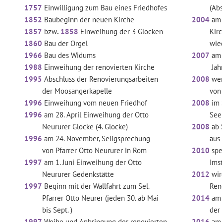
1757
Einwilligung zum Bau eines Friedhofes
(Absame
1852
Baubeginn der neuen Kirche
2004
am 
1857
bzw
.
1858
Einweihung der 3 Glocken
Kirchtu
1860
Bau der Orgel
wieder 
1966
Bau des Widums
2007
am 
1988
Einweihung der renovierten Kirche
Jahren 
1995
Abschluss der Renovierungsarbeiten
2008
wer
der Moosangerkapelle
von der 
1996
Einweihung vom neuen Friedhof
2008
im 
1996
am 28. April Einweihung der Otto
Seelsor
Neururer Glocke (4. Glocke)
2008
ab 
1996
am 24. November, Seligsprechung
aus Tarr
von Pfarrer Otto Neururer in Rom
2010
spe
1997
am 1. Juni Einweihung der Otto
Imst ei
Neururer Gedenkstätte
2012
wir
1997
Beginn mit der Wallfahrt zum Sel.
Renovie
Pfarrer Otto Neurer (jeden 30. ab Mai
2014
am 
bis Sept. )
der ren
1997
Weihe und Anbringung der renovierten
2016
am 