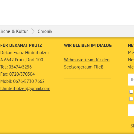
irche & Kultur
Chronik
FÜR DEKANAT PRUTZ
WIR BLEIBEN IM DIALOG
NE
Dekan Franz Hinterholzer
Mel
A-6542 Prutz, Dorf 100
Webmasterteam für den
New
Tel.: 05474/5256
Seelsorgeraum Fließ
vie
Fax: 0720/570504
__________________________
Mobil: 0676/8730 7662
f.hinterholzer@gmail.com
S