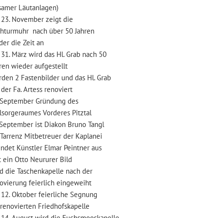
r Läutanlagen)
23. November zeigt die
rmuhr nach über 50 Jahren
die Zeit an
31. März wird das Hl. Grab nach 50
wieder aufgestellt
den 2 Fastenbilder und das Hl. Grab
Fa. Artess renoviert
September Gründung des
geraumes Vorderes Pitztal
September ist Diakon Bruno Tangl
enz Mitbetreuer der Kaplanei
ndet Künstler Elmar Peintner aus
n Otto Neururer Bild
d die Taschenkapelle nach der
rung feierlich eingeweiht
12. Oktober feierliche Segnung
ovierten Friedhofskapelle
14. August wird die Fuchsmooskapelle