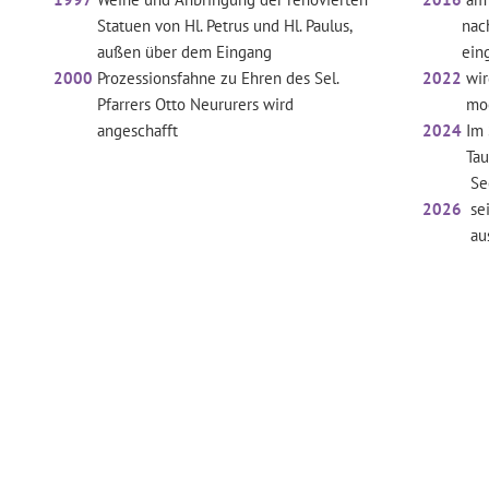
Statuen von Hl. Petrus und Hl. Paulus,
nach der
außen über dem Eingang
einge
2000
Prozessionsfahne zu Ehren des Sel.
2022
wir
Pfarrers Otto Neururers wird
mooskap
angeschafft
2024
Im 
Tausch d
Seelsor
2026
se
aus We